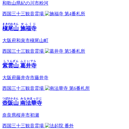
和歌山県紀の川市粉河
西国三十三観音霊場
第4番札所
まきのおさん
せふくじ
槇尾山
施福寺
大阪府和泉市槇尾山町
西国三十三観音霊場
第5番札所
しうんざん
ふじいでら
紫雲山
葛井寺
大阪府藤井寺市藤井寺
西国三十三観音霊場
第6番札所
つぼさかさん
みなみほっけじ
壺阪山
南法華寺
奈良県桜井市初瀬
西国三十三観音霊場
番外