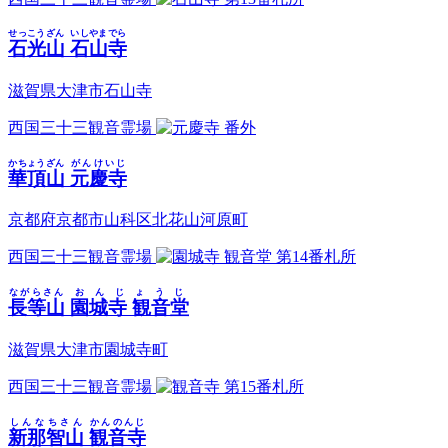
せっこうざん
いしやまでら
石光山
石山寺
滋賀県大津市石山寺
西国三十三観音霊場
番外
かちょうざん
がんけいじ
華頂山
元慶寺
京都府京都市山科区北花山河原町
西国三十三観音霊場
第14番札所
ながらさん
おんじょうじ
長等山
園城寺 観音堂
滋賀県大津市園城寺町
西国三十三観音霊場
第15番札所
しんなちさん
かんのんじ
新那智山
観音寺