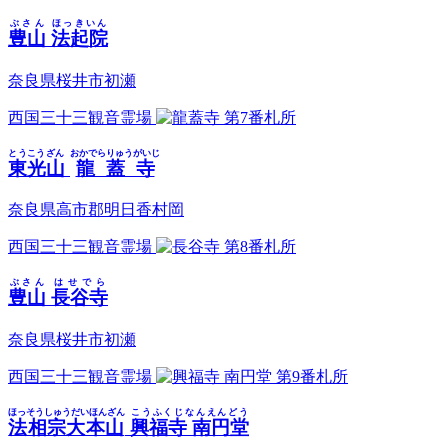
ぶさん
ほっきいん
豊山
法起院
奈良県桜井市初瀬
西国三十三観音霊場
第7番札所
とうこうざん
おかでらりゅうがいじ
東光山
龍蓋寺
奈良県高市郡明日香村岡
西国三十三観音霊場
第8番札所
ぶさん
はせでら
豊山
長谷寺
奈良県桜井市初瀬
西国三十三観音霊場
第9番札所
ほっそうしゅうだいほんざん
こうふくじなんえんどう
法相宗大本山
興福寺 南円堂