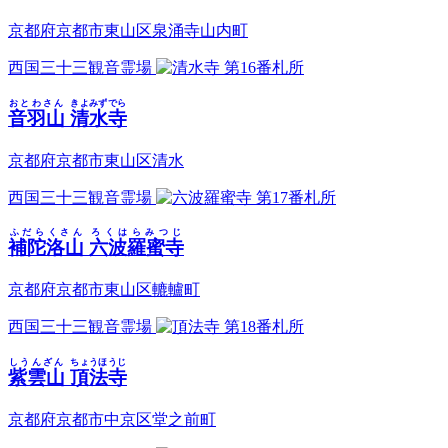
京都府京都市東山区泉涌寺山内町
西国三十三観音霊場
第16番札所
おとわさん
きよみずでら
音羽山
清水寺
京都府京都市東山区清水
西国三十三観音霊場
第17番札所
ふだらくさん
ろくはらみつじ
補陀洛山
六波羅蜜寺
京都府京都市東山区轆轤町
西国三十三観音霊場
第18番札所
しうんざん
ちょうほうじ
紫雲山
頂法寺
京都府京都市中京区堂之前町