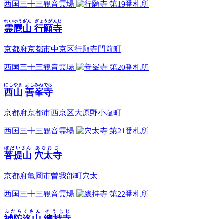
西国三十三観音霊場
第19番札所
れいゆうざん
ぎょうがんじ
霊麀山
行願寺
京都府京都市中京区行願寺門前町
西国三十三観音霊場
第20番札所
にしやま
よしみねでら
西山
善峯寺
京都府京都市西京区大原野小塩町
西国三十三観音霊場
第21番札所
ぼだいさん
あなおじ
菩提山
穴太寺
京都府亀岡市曽我部町穴太
西国三十三観音霊場
第22番札所
ふだらくさん
そうじじ
補陀洛山
總持寺