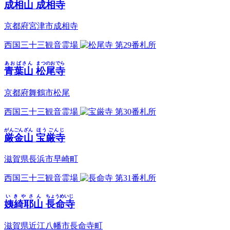
成相山
成相寺
京都府宮津市成相寺
西国三十三観音霊場
第29番札所
あおばさん
まつのおでら
青葉山
松尾寺
京都府舞鶴市松尾
西国三十三観音霊場
第30番札所
がんごんざん
ほうごんじ
厳金山
宝厳寺
滋賀県長浜市早崎町
西国三十三観音霊場
第31番札所
いきやさん
ちょうめいじ
姨綺耶山
長命寺
滋賀県近江八幡市長命寺町