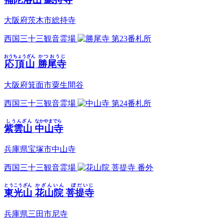
大阪府茨木市総持寺
西国三十三観音霊場
第23番札所
おうちょうざん
かつおうじ
応頂山
勝尾寺
大阪府箕面市粟生間谷
西国三十三観音霊場
第24番札所
しうんざん
なかやまでら
紫雲山
中山寺
兵庫県宝塚市中山寺
西国三十三観音霊場
番外
とうこうざん
かざんいん ぼだいじ
東光山
花山院 菩提寺
兵庫県三田市尼寺