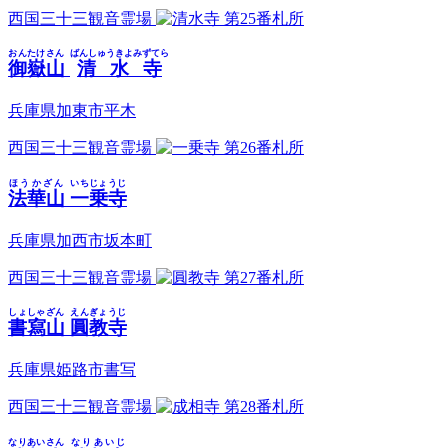
西国三十三観音霊場
第25番札所
おんたけさん
ばんしゅうきよみずてら
御嶽山
清水寺
兵庫県加東市平木
西国三十三観音霊場
第26番札所
ほうかざん
いちじょうじ
法華山
一乗寺
兵庫県加西市坂本町
西国三十三観音霊場
第27番札所
しょしゃざん
えんぎょうじ
書寫山
圓教寺
兵庫県姫路市書写
西国三十三観音霊場
第28番札所
なりあいさん
なりあいじ