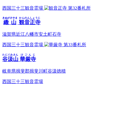
西国三十三観音霊場
第32番札所
きぬがさやま
かんのんしょうじ
繖山
観音正寺
滋賀県近江八幡市安土町石寺
西国三十三観音霊場
第33番札所
たにぐみさん
けごんじ
谷汲山
華厳寺
岐阜県揖斐郡揖斐川町谷汲徳積
西国三十三観音霊場