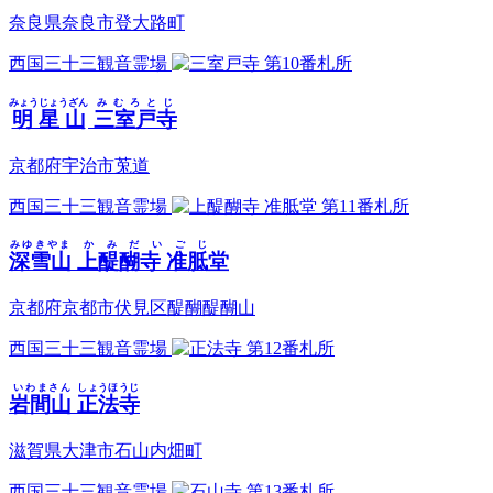
奈良県奈良市登大路町
西国三十三観音霊場
第10番札所
みょうじょうざん
みむろとじ
明星山
三室戸寺
京都府宇治市莵道
西国三十三観音霊場
第11番札所
みゆきやま
かみだいごじ
深雪山
上醍醐寺 准胝堂
京都府京都市伏見区醍醐醍醐山
西国三十三観音霊場
第12番札所
いわまさん
しょうほうじ
岩間山
正法寺
滋賀県大津市石山内畑町
西国三十三観音霊場
第13番札所