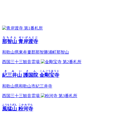
第1番札所
なちさん
せいがんとじ
那智山
青岸渡寺
和歌山県東牟婁郡那智勝浦町那智山
西国三十三観音霊場
第2番札所
きみいさん
こんごうほうじ
紀三井山 護国院
金剛宝寺
和歌山県和歌山市紀三井寺
西国三十三観音霊場
第3番札所
ふうもうざん
こかわでら
風猛山
粉河寺