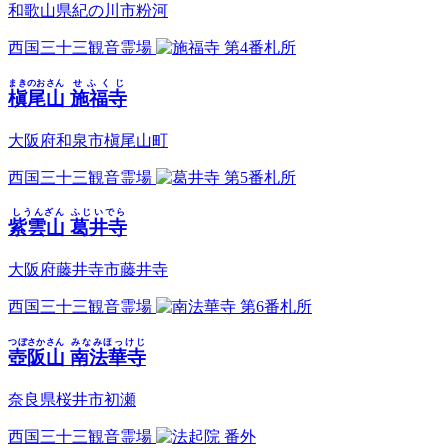
和歌山県紀の川市粉河
西国三十三観音霊場
第4番札所
まきのおさん
せふくじ
槇尾山
施福寺
大阪府和泉市槇尾山町
西国三十三観音霊場
第5番札所
しうんざん
ふじいでら
紫雲山
葛井寺
大阪府藤井寺市藤井寺
西国三十三観音霊場
第6番札所
つぼさかさん
みなみほっけじ
壺阪山
南法華寺
奈良県桜井市初瀬
西国三十三観音霊場
番外