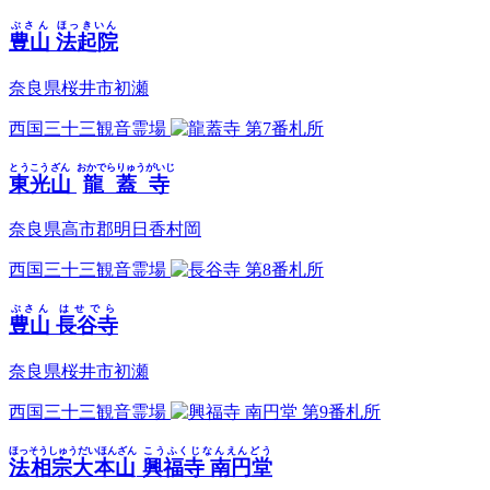
ぶさん
ほっきいん
豊山
法起院
奈良県桜井市初瀬
西国三十三観音霊場
第7番札所
とうこうざん
おかでらりゅうがいじ
東光山
龍蓋寺
奈良県高市郡明日香村岡
西国三十三観音霊場
第8番札所
ぶさん
はせでら
豊山
長谷寺
奈良県桜井市初瀬
西国三十三観音霊場
第9番札所
ほっそうしゅうだいほんざん
こうふくじなんえんどう
法相宗大本山
興福寺 南円堂