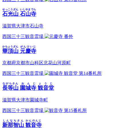
せっこうざん
いしやまでら
石光山
石山寺
滋賀県大津市石山寺
西国三十三観音霊場
番外
かちょうざん
がんけいじ
華頂山
元慶寺
京都府京都市山科区北花山河原町
西国三十三観音霊場
第14番札所
ながらさん
おんじょうじ
長等山
園城寺 観音堂
滋賀県大津市園城寺町
西国三十三観音霊場
第15番札所
しんなちさん
かんのんじ
新那智山
観音寺