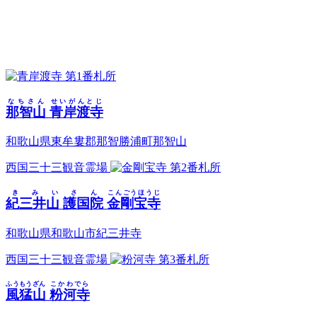
第1番札所
なちさん
せいがんとじ
那智山
青岸渡寺
和歌山県東牟婁郡那智勝浦町那智山
西国三十三観音霊場
第2番札所
きみいさん
こんごうほうじ
紀三井山 護国院
金剛宝寺
和歌山県和歌山市紀三井寺
西国三十三観音霊場
第3番札所
ふうもうざん
こかわでら
風猛山
粉河寺