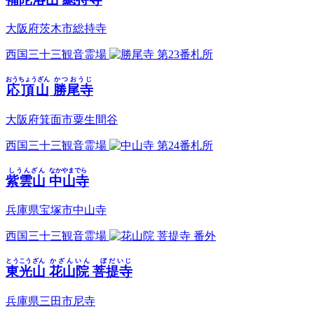
大阪府茨木市総持寺
西国三十三観音霊場
第23番札所
おうちょうざん
かつおうじ
応頂山
勝尾寺
大阪府箕面市粟生間谷
西国三十三観音霊場
第24番札所
しうんざん
なかやまでら
紫雲山
中山寺
兵庫県宝塚市中山寺
西国三十三観音霊場
番外
とうこうざん
かざんいん ぼだいじ
東光山
花山院 菩提寺
兵庫県三田市尼寺