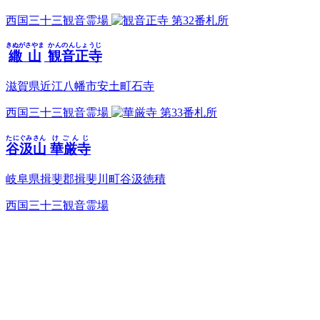
西国三十三観音霊場
第32番札所
きぬがさやま
かんのんしょうじ
繖山
観音正寺
滋賀県近江八幡市安土町石寺
西国三十三観音霊場
第33番札所
たにぐみさん
けごんじ
谷汲山
華厳寺
岐阜県揖斐郡揖斐川町谷汲徳積
西国三十三観音霊場