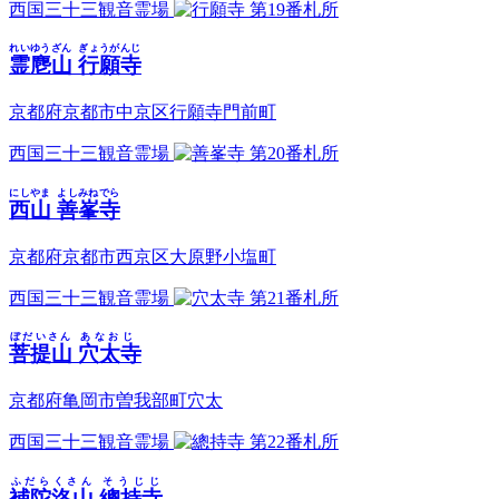
西国三十三観音霊場
第19番札所
れいゆうざん
ぎょうがんじ
霊麀山
行願寺
京都府京都市中京区行願寺門前町
西国三十三観音霊場
第20番札所
にしやま
よしみねでら
西山
善峯寺
京都府京都市西京区大原野小塩町
西国三十三観音霊場
第21番札所
ぼだいさん
あなおじ
菩提山
穴太寺
京都府亀岡市曽我部町穴太
西国三十三観音霊場
第22番札所
ふだらくさん
そうじじ
補陀洛山
總持寺