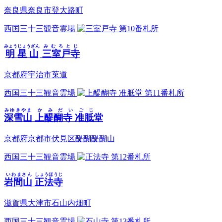
奈良県奈良市登大路町
西国三十三観音霊場
第10番札所
みょうじょうざん
みむろとじ
明星山
三室戸寺
京都府宇治市莵道
西国三十三観音霊場
第11番札所
みゆきやま
かみだいごじ
深雪山
上醍醐寺 准胝堂
京都府京都市伏見区醍醐醍醐山
西国三十三観音霊場
第12番札所
いわまさん
しょうほうじ
岩間山
正法寺
滋賀県大津市石山内畑町
西国三十三観音霊場
第13番札所