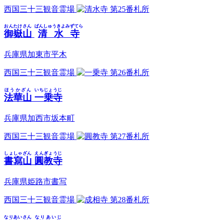
西国三十三観音霊場
第25番札所
おんたけさん
ばんしゅうきよみずてら
御嶽山
清水寺
兵庫県加東市平木
西国三十三観音霊場
第26番札所
ほうかざん
いちじょうじ
法華山
一乗寺
兵庫県加西市坂本町
西国三十三観音霊場
第27番札所
しょしゃざん
えんぎょうじ
書寫山
圓教寺
兵庫県姫路市書写
西国三十三観音霊場
第28番札所
なりあいさん
なりあいじ