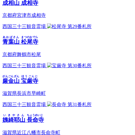
成相山
成相寺
京都府宮津市成相寺
西国三十三観音霊場
第29番札所
あおばさん
まつのおでら
青葉山
松尾寺
京都府舞鶴市松尾
西国三十三観音霊場
第30番札所
がんごんざん
ほうごんじ
厳金山
宝厳寺
滋賀県長浜市早崎町
西国三十三観音霊場
第31番札所
いきやさん
ちょうめいじ
姨綺耶山
長命寺
滋賀県近江八幡市長命寺町