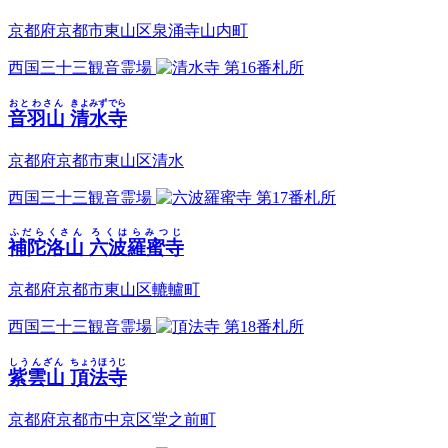
京都府京都市東山区泉涌寺山内町
西国三十三観音霊場
第16番札所
おとわさん
きよみずでら
音羽山
清水寺
京都府京都市東山区清水
西国三十三観音霊場
第17番札所
ふだらくさん
ろくはらみつじ
補陀洛山
六波羅蜜寺
京都府京都市東山区轆轤町
西国三十三観音霊場
第18番札所
しうんざん
ちょうほうじ
紫雲山
頂法寺
京都府京都市中京区堂之前町