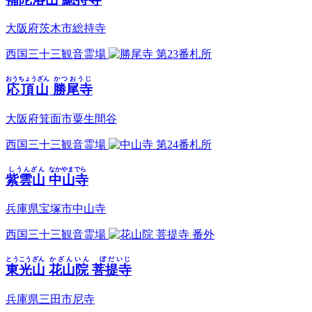
大阪府茨木市総持寺
西国三十三観音霊場
第23番札所
おうちょうざん
かつおうじ
応頂山
勝尾寺
大阪府箕面市粟生間谷
西国三十三観音霊場
第24番札所
しうんざん
なかやまでら
紫雲山
中山寺
兵庫県宝塚市中山寺
西国三十三観音霊場
番外
とうこうざん
かざんいん ぼだいじ
東光山
花山院 菩提寺
兵庫県三田市尼寺