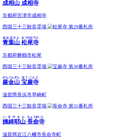
成相山
成相寺
京都府宮津市成相寺
西国三十三観音霊場
第29番札所
あおばさん
まつのおでら
青葉山
松尾寺
京都府舞鶴市松尾
西国三十三観音霊場
第30番札所
がんごんざん
ほうごんじ
厳金山
宝厳寺
滋賀県長浜市早崎町
西国三十三観音霊場
第31番札所
いきやさん
ちょうめいじ
姨綺耶山
長命寺
滋賀県近江八幡市長命寺町