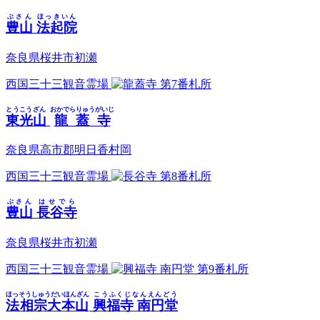
ぶさん
ほっきいん
豊山
法起院
奈良県桜井市初瀬
西国三十三観音霊場
第7番札所
とうこうざん
おかでらりゅうがいじ
東光山
龍蓋寺
奈良県高市郡明日香村岡
西国三十三観音霊場
第8番札所
ぶさん
はせでら
豊山
長谷寺
奈良県桜井市初瀬
西国三十三観音霊場
第9番札所
ほっそうしゅうだいほんざん
こうふくじなんえんどう
法相宗大本山
興福寺 南円堂