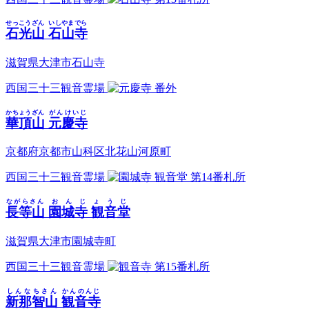
せっこうざん
いしやまでら
石光山
石山寺
滋賀県大津市石山寺
西国三十三観音霊場
番外
かちょうざん
がんけいじ
華頂山
元慶寺
京都府京都市山科区北花山河原町
西国三十三観音霊場
第14番札所
ながらさん
おんじょうじ
長等山
園城寺 観音堂
滋賀県大津市園城寺町
西国三十三観音霊場
第15番札所
しんなちさん
かんのんじ
新那智山
観音寺