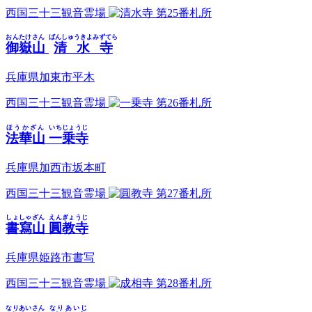
西国三十三観音霊場
第25番札所
おんたけさん
ばんしゅうきよみずてら
御嶽山
清水寺
兵庫県加東市平木
西国三十三観音霊場
第26番札所
ほうかざん
いちじょうじ
法華山
一乗寺
兵庫県加西市坂本町
西国三十三観音霊場
第27番札所
しょしゃざん
えんぎょうじ
書寫山
圓教寺
兵庫県姫路市書写
西国三十三観音霊場
第28番札所
なりあいさん
なりあいじ