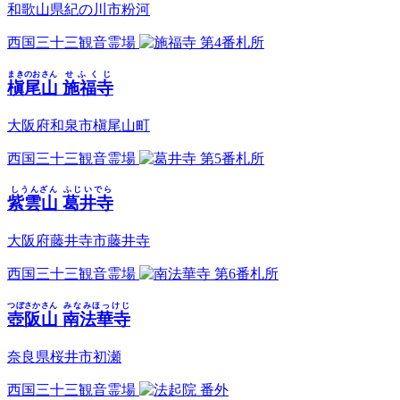
和歌山県紀の川市粉河
西国三十三観音霊場
第4番札所
まきのおさん
せふくじ
槇尾山
施福寺
大阪府和泉市槇尾山町
西国三十三観音霊場
第5番札所
しうんざん
ふじいでら
紫雲山
葛井寺
大阪府藤井寺市藤井寺
西国三十三観音霊場
第6番札所
つぼさかさん
みなみほっけじ
壺阪山
南法華寺
奈良県桜井市初瀬
西国三十三観音霊場
番外