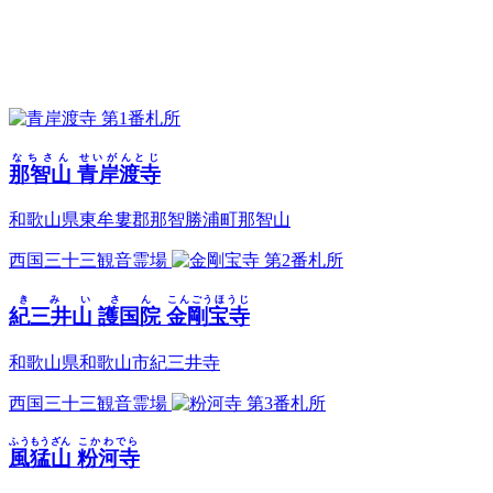
第1番札所
なちさん
せいがんとじ
那智山
青岸渡寺
和歌山県東牟婁郡那智勝浦町那智山
西国三十三観音霊場
第2番札所
きみいさん
こんごうほうじ
紀三井山 護国院
金剛宝寺
和歌山県和歌山市紀三井寺
西国三十三観音霊場
第3番札所
ふうもうざん
こかわでら
風猛山
粉河寺