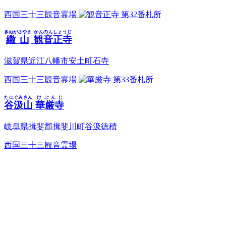
西国三十三観音霊場
第32番札所
きぬがさやま
かんのんしょうじ
繖山
観音正寺
滋賀県近江八幡市安土町石寺
西国三十三観音霊場
第33番札所
たにぐみさん
けごんじ
谷汲山
華厳寺
岐阜県揖斐郡揖斐川町谷汲徳積
西国三十三観音霊場