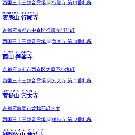
西国三十三観音霊場
第19番札所
れいゆうざん
ぎょうがんじ
霊麀山
行願寺
京都府京都市中京区行願寺門前町
西国三十三観音霊場
第20番札所
にしやま
よしみねでら
西山
善峯寺
京都府京都市西京区大原野小塩町
西国三十三観音霊場
第21番札所
ぼだいさん
あなおじ
菩提山
穴太寺
京都府亀岡市曽我部町穴太
西国三十三観音霊場
第22番札所
ふだらくさん
そうじじ
補陀洛山
總持寺