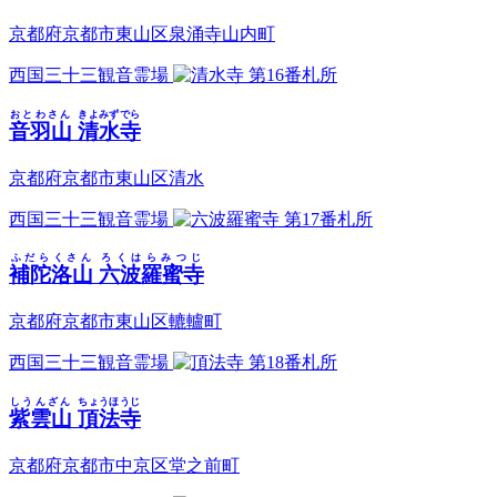
京都府京都市東山区泉涌寺山内町
西国三十三観音霊場
第16番札所
おとわさん
きよみずでら
音羽山
清水寺
京都府京都市東山区清水
西国三十三観音霊場
第17番札所
ふだらくさん
ろくはらみつじ
補陀洛山
六波羅蜜寺
京都府京都市東山区轆轤町
西国三十三観音霊場
第18番札所
しうんざん
ちょうほうじ
紫雲山
頂法寺
京都府京都市中京区堂之前町