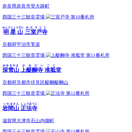
奈良県奈良市登大路町
西国三十三観音霊場
第10番札所
みょうじょうざん
みむろとじ
明星山
三室戸寺
京都府宇治市莵道
西国三十三観音霊場
第11番札所
みゆきやま
かみだいごじ
深雪山
上醍醐寺 准胝堂
京都府京都市伏見区醍醐醍醐山
西国三十三観音霊場
第12番札所
いわまさん
しょうほうじ
岩間山
正法寺
滋賀県大津市石山内畑町
西国三十三観音霊場
第13番札所