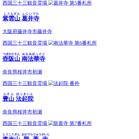
西国三十三観音霊場
第5番札所
しうんざん
ふじいでら
紫雲山
葛井寺
大阪府藤井寺市藤井寺
西国三十三観音霊場
第6番札所
つぼさかさん
みなみほっけじ
壺阪山
南法華寺
奈良県桜井市初瀬
西国三十三観音霊場
番外
ぶさん
ほっきいん
豊山
法起院
奈良県桜井市初瀬
西国三十三観音霊場
第7番札所
とうこうざん
おかでらりゅうがいじ