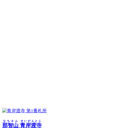
第1番札所
なちさん
せいがんとじ
那智山
青岸渡寺