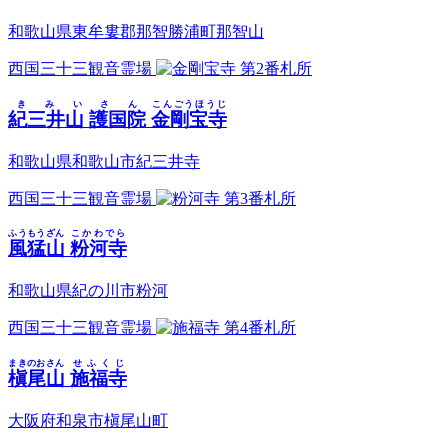
和歌山県東牟婁郡那智勝浦町那智山
西国三十三観音霊場
第2番札所
きみいさん
こんごうほうじ
紀三井山 護国院
金剛宝寺
和歌山県和歌山市紀三井寺
西国三十三観音霊場
第3番札所
ふうもうざん
こかわでら
風猛山
粉河寺
和歌山県紀の川市粉河
西国三十三観音霊場
第4番札所
まきのおさん
せふくじ
槇尾山
施福寺
大阪府和泉市槇尾山町