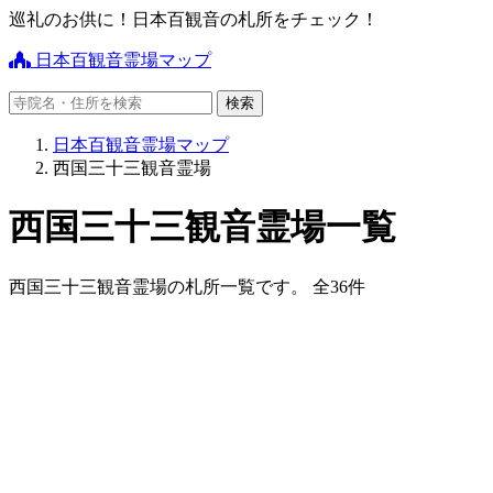
巡礼のお供に！日本百観音の札所をチェック！
日本百観音霊場マップ
日本百観音霊場マップ
西国三十三観音霊場
西国三十三観音霊場一覧
西国三十三観音霊場の札所一覧です。 全36件