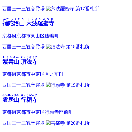
西国三十三観音霊場
第17番札所
ふだらくさん
ろくはらみつじ
補陀洛山
六波羅蜜寺
京都府京都市東山区轆轤町
西国三十三観音霊場
第18番札所
しうんざん
ちょうほうじ
紫雲山
頂法寺
京都府京都市中京区堂之前町
西国三十三観音霊場
第19番札所
れいゆうざん
ぎょうがんじ
霊麀山
行願寺
京都府京都市中京区行願寺門前町
西国三十三観音霊場
第20番札所