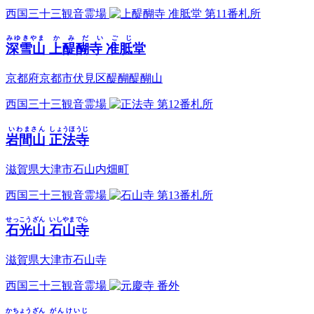
西国三十三観音霊場
第11番札所
みゆきやま
かみだいごじ
深雪山
上醍醐寺 准胝堂
京都府京都市伏見区醍醐醍醐山
西国三十三観音霊場
第12番札所
いわまさん
しょうほうじ
岩間山
正法寺
滋賀県大津市石山内畑町
西国三十三観音霊場
第13番札所
せっこうざん
いしやまでら
石光山
石山寺
滋賀県大津市石山寺
西国三十三観音霊場
番外
かちょうざん
がんけいじ