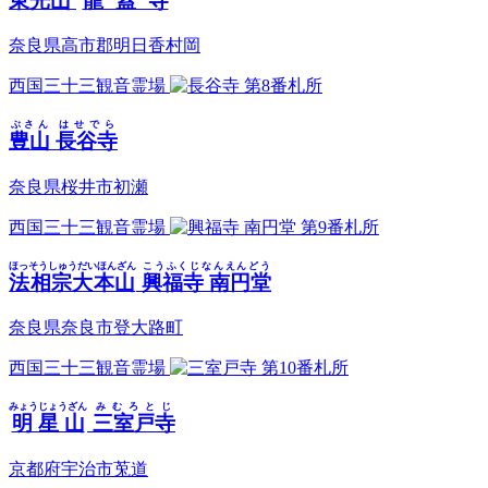
東光山
龍蓋寺
奈良県高市郡明日香村岡
西国三十三観音霊場
第8番札所
ぶさん
はせでら
豊山
長谷寺
奈良県桜井市初瀬
西国三十三観音霊場
第9番札所
ほっそうしゅうだいほんざん
こうふくじなんえんどう
法相宗大本山
興福寺 南円堂
奈良県奈良市登大路町
西国三十三観音霊場
第10番札所
みょうじょうざん
みむろとじ
明星山
三室戸寺
京都府宇治市莵道